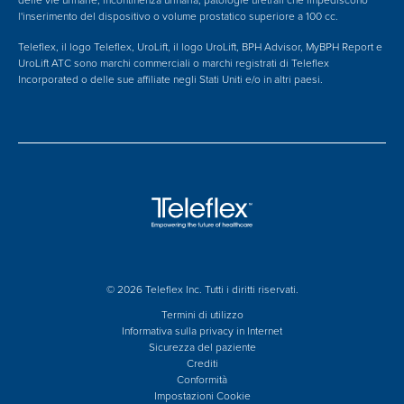
delle vie urinarie, incontinenza urinaria, patologie uretrali che impediscono
l'inserimento del dispositivo o volume prostatico superiore a 100 cc.
Teleflex, il logo Teleflex, UroLift, il logo UroLift, BPH Advisor, MyBPH Report e
UroLift ATC sono marchi commerciali o marchi registrati di Teleflex
Incorporated o delle sue affiliate negli Stati Uniti e/o in altri paesi.
© 2026 Teleflex Inc. Tutti i diritti riservati.
Termini di utilizzo
Informativa sulla privacy in Internet
Sicurezza del paziente
Crediti
Conformità
Impostazioni Cookie