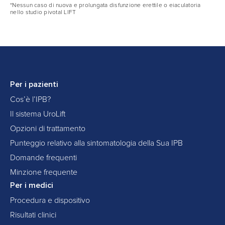
*Nessun caso di nuova e prolungata disfunzione erettile o eiaculatoria
nello studio pivotal LIFT
Per i pazienti
Cos’è l’IPB?
Il sistema UroLift
Opzioni di trattamento
Punteggio relativo alla sintomatologia della Sua IPB
Domande frequenti
Minzione frequente
Per i medici
Procedura e dispositivo
Risultati clinici